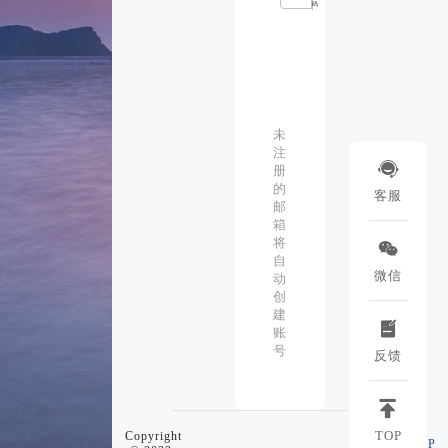
码
登
录
未
注

册
的
客服
邮
箱
将

自
微信
动
创
建

账
号
反馈

TOP
Copyright
EMP