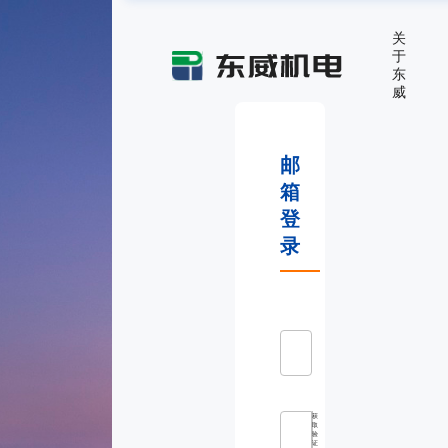
关
于
东
威
邮
箱
登
录
获
取
验
证