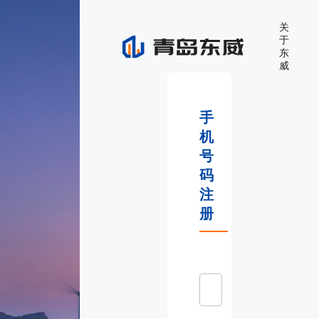
关
于
东
威
手
机
号
码
注
册