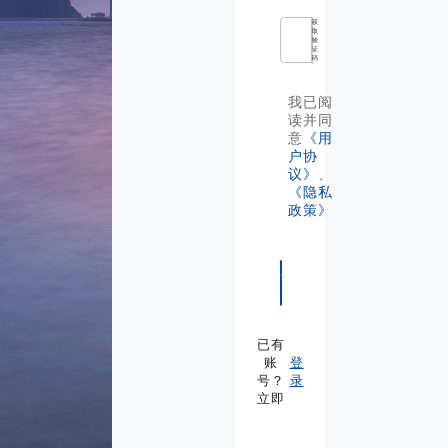
获
取
验
证
码
我已阅
读并同
意
《用
户协
议》
、
《隐私
政策》
立
即
注
册
已有
账
登
号？
录
立即