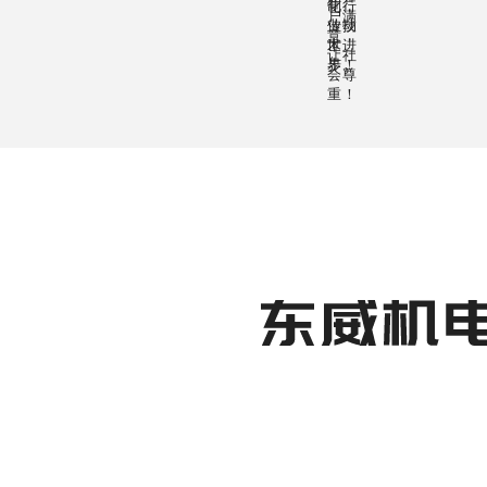
化行
制，
户满
业技
传动
意，
术进
世
让社
步！
界。
会尊
重！