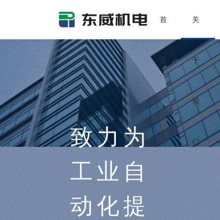
首
关
页
于
我
致力为
们
工业自
动化提