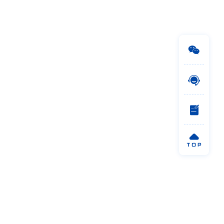



