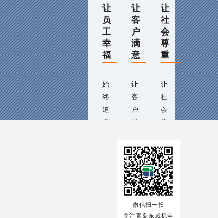
让
让
让
员
客
社
工
户
会
幸
满
尊
福
意
重
始
让
让
终
客
社
追
户
会
求
满
尊
员
意：
重:
交
使
帮
关
工
永
企
易
用
助
于
和
远
业
咨
组
理
是
交
注
帮
关
询
热
织、
解
社
易
册
助
于
线：
员
我
会
流
须
中
我
18153259353
微信扫一扫
工
们
的
程
知
心
们
关注青岛东威机电
邮