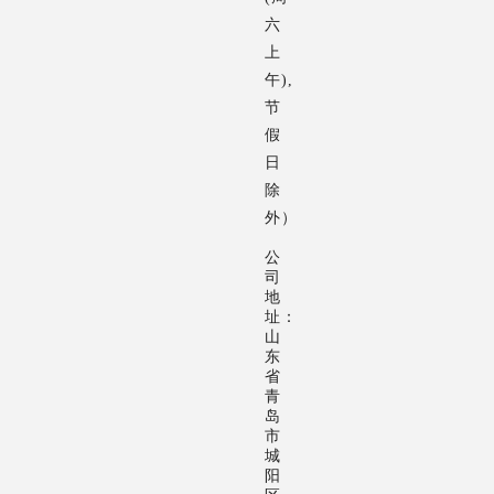
的
期
长
六
成
望
期
上
长
值
生
午),
和
高
存
节
发
的
的
假
展；
产
土
日
让
品
壤。
除
员
和
企
外）
工
服
业
公
获
务，
必
司
得
永
须
地
址：
物
远
牢
山
质
持
记
东
省
收
续
自
青
入
把
己
岛
的
带
是
市
城
持
着
社
阳
续
情
会