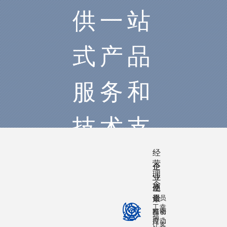
供一站
式产品
服务和
技术支
经
持
营
企
企
理
业
业
念
使
愿
命
景
让员



工幸
推动
精密
福，
自动
控
让客