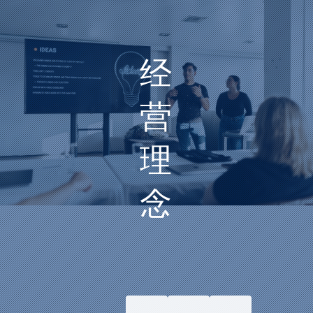
经
营
理
念