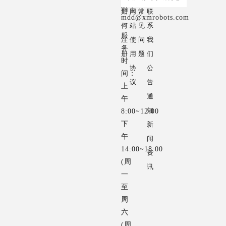
和
客
细
箱：
如
网
常
联
mdd@xmrobots.com
员
户
胞，
何
站
见
系
工
的
最
服
注
使
问
我
之
期
终
务
册
用
题
们
间
望
也
时
协
公
的
和
是
间：
议
告
相
需
社
上
通
互
求，
会
午
知
信
永
的
8:00~12:00
任
远
公
下
新
午
和
努
器，
闻
14:00~18:00
依
力
社
资
(周
赖，
给
会
讯
一
追
客
才
至
求
户
是
周
员
提
企
六
工
供
业
(周