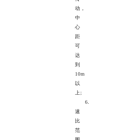
动，
中
心
距
可
达
到
10m
以
上;
6.
速
比
范
围