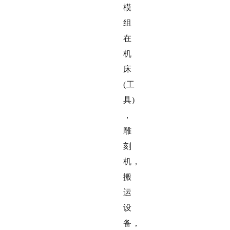
模
组
在
机
床
(工
具)
，
雕
刻
机，
搬
运
设
备，