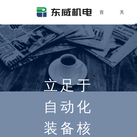
首
关
页
于
我
立足于
们
自动化
装备核