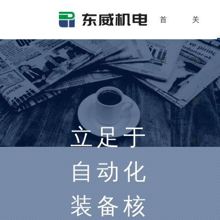
首
关
页
于
我
立足于
们
自动化
装备核