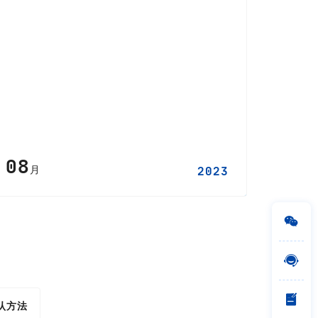
08
月
2023



认方法