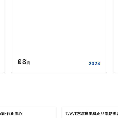
08
月
2023
为简·行止由心
T.W.T东炜庭电机正品简易辨