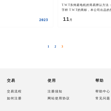
T.W.T东炜庭电机的简易辨认方法：T
字样 T.W.T的商标，本公司出品的所有电
机及调速器都贴有防伪标签，可通
11
2023
月
月
防伪标签上的二维码验证
1
2
3
交易
使用
帮助
交易流程
注册须知
帮助中心
如何注册
网站使用协议
常见问题