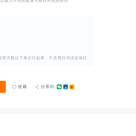
产品输入不同的数量可获得对应的折扣
发货天数以下单次日起算，不含周日与法定假日

收藏

分享到