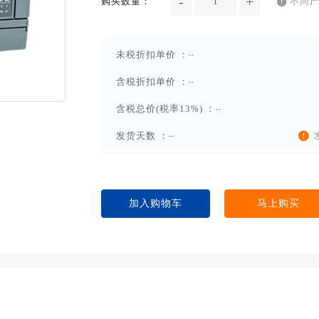
-
+

购买数量：
不同
未税折扣单价 ：
--
含税折扣单价 ：
--
含税总价(税率13%) ：
--

发货天数 ：
--
加入购物车
马上购买