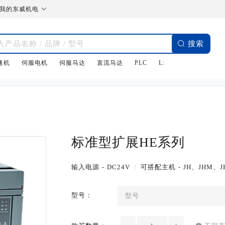

我的东威机电

搜索
速机
伺服电机
伺服马达
直流马达
PLC
L:
标准型扩展HE系列
输入电源
-
DC24V
可搭配主机
-
JH、JHM、J
型号：