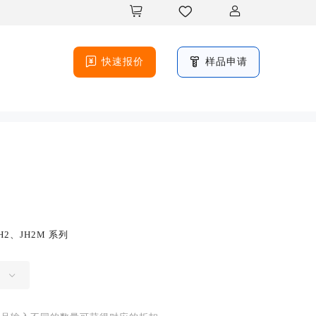





快速报价
样品申请
H2、JH2M 系列
