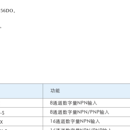
256DO。
块。