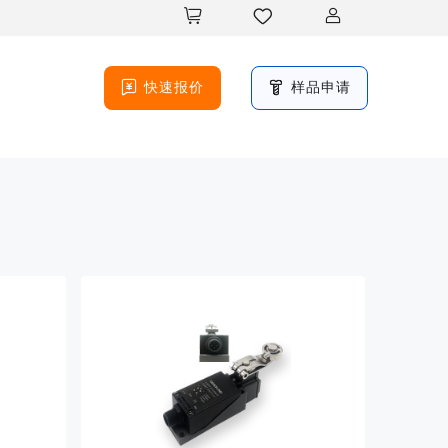





快速报价
样品申请