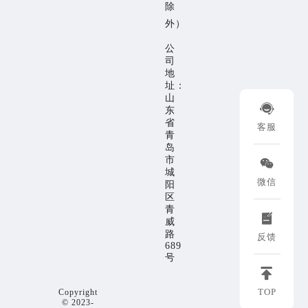
除
外）
公
司
地
址：
山

东
省
客服
青
岛
市

城
微信
阳
区
青

威
路
反馈
689
号

TOP
Copyright
EMP
© 2023-