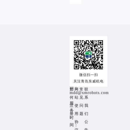
交
使
帮
关
易
用
助
于
咨
交
注
帮
关
询
热
易
册
助
于
线：
流
须
中
我
18153259353
微信扫一扫
程
知
心
们
关注青岛东威机电
邮
箱：
如
网
常
联
mdd@xmrobots.com
何
站
见
系
服
注
使
问
我
务
册
用
题
们
时
协
公
间：
议
告