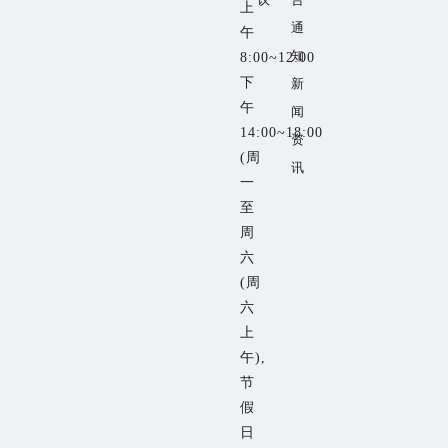
上
通
午
知
8:00~12:00
下
新
午
闻
14:00~18:00
资
(周
讯
一
至
周
六
(周
六
上
午),
节
假
日