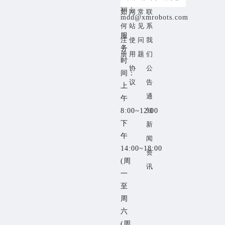
箱：
如
网
常
联
mdd@xmrobots.com
何
站
见
系
服
注
使
问
我
务
册
用
题
们
时
协
公
间：
议
告
上
通
午
知
8:00~12:00
下
新
午
闻
14:00~18:00
资
(周
讯
一
至
周
六
(周