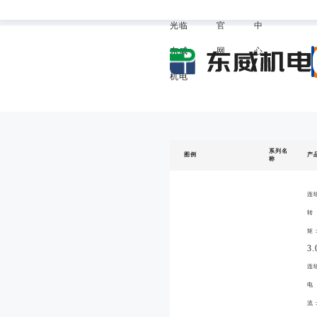
欢迎
威
助
我的东
光临
官
中
东威
网
心
机电
系列名
图例
产
称
连
转
矩
3.
连
电
流