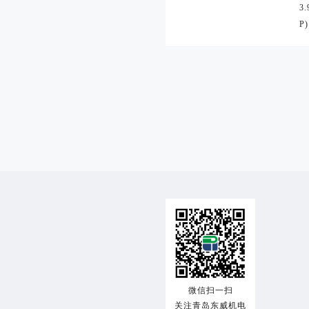
3.
P)
交
使
帮
关
易
用
助
于
咨
交
注
帮
关
询
热
易
册
助
于
线：
流
须
中
我
18153259353
微信扫一扫
程
关注青岛东威机电
知
心
们
邮