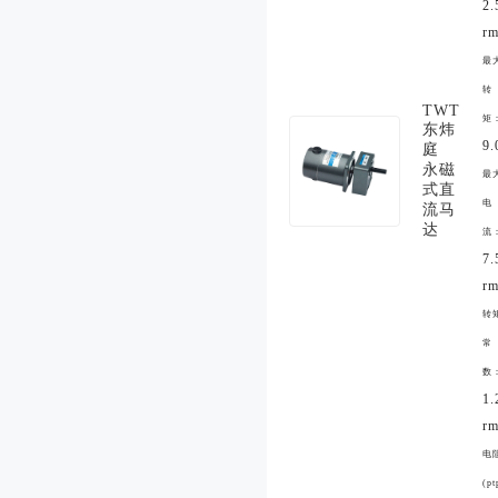
2.
rm
最
转
TWT
矩
东炜
9.
庭
永磁
最
式直
电
流马
达
流
7.
rm
转
常
数
1
rm
电
(p