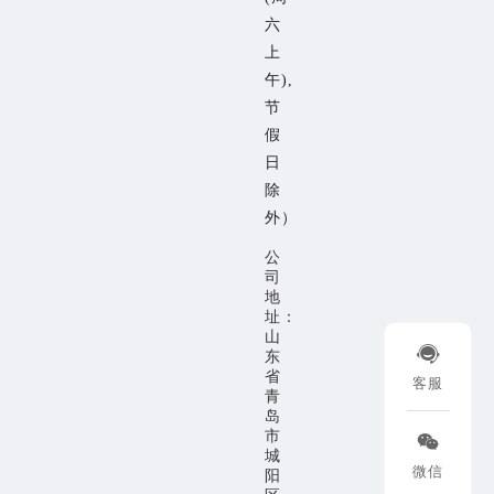
六
上
午),
节
假
日
除
外）
公
司
地
址：
山

东
省
客服
青
岛
市

城
微信
阳