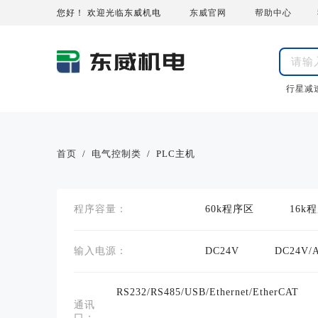
您好！ 欢迎光临东威机电
东威官网
帮助中心
行星减
首页
/
电气控制类
/
PLC主机
程序容量：
60k程序区
16k
输入电源：
DC24V
DC24V/
RS232/RS485/USB/Ethernet/EtherCAT
通讯
口：