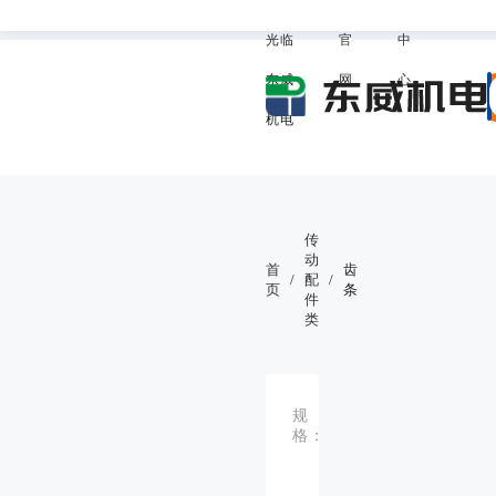
欢迎
威
助
我的东
光临
官
中
东威
网
心
机电
传
动
首
齿
/
配
/
页
条
件
类
斜
规
齿、
格：
直齿