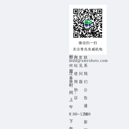
交
使
帮
关
易
用
助
于
咨
交
注
帮
关
询
热
易
册
助
于
线：
流
须
中
我
18153259353
微信扫一扫
程
关注青岛东威机电
知
心
们
邮
箱：
如
网
常
联
mdd@xmrobots.com
何
站
见
系
服
注
使
问
我
务
册
用
题
们
时
协
公
间：
议
告
上
通
午
知
8:00~12:00
下
新
午