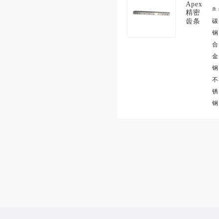
Apex
质
精密
齿条
碳
钢
合
金
钢
不
锈
钢