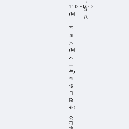
闻
14:00~18:00
资
(周
讯
一
至
周
六
(周
六
上
午),
节
假
日
除
外）
公
司
地