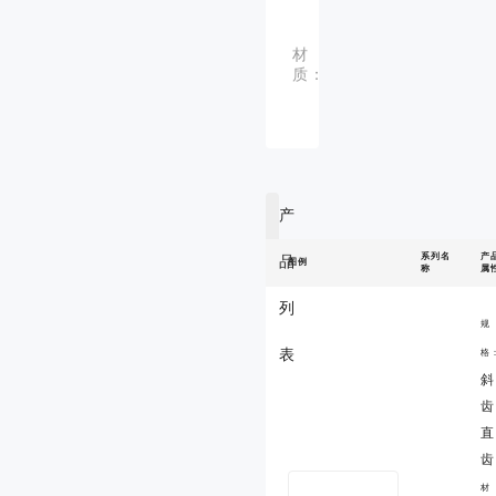
碳
钢、
材
合金
质：
钢、
不锈
钢
产
系列名
产
品
图例
称
属
列
规
表
格
斜
齿
直
齿
材