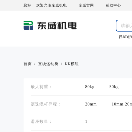
您好！ 欢迎光临东威机电
东威官网
帮助中心
行星减
首页
/
直线运动类
/
KK模组
最大荷重：
80kg
50kg
滚珠螺杆导程：
20mm
10mm,20
滑座数量：
1