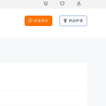





快速报价
样品申请