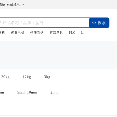

我的东威机电

搜索
速机
伺服电机
伺服马达
直流马达
PLC
L:
20kg
12kg
3kg
mm
5mm,10mm
2mm