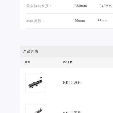
最大轨道长度：
1380mm
940mm
本体宽幅：
100mm
86mm
滚珠螺杆导程 ：
1mm
滑座數量：
1
产品列表
图例
系列名称
KK40 系列