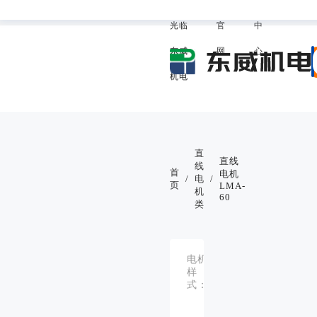
欢迎
威
助
我的东
光临
官
中
东威
网
心
机电
直
直线
线
首
电机
/
电
/
页
LMA-
机
60
类
电机
A
样
、
B
式：