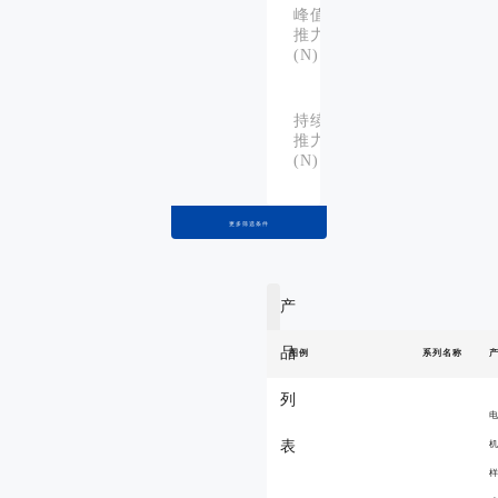
峰值
176
推力
、
268
(N)：
持续
44
推力
、
67
(N)：
5
更多筛选条件
最大载荷
、
(kg)※1：
10
产
移动部质
0.6
量
、
品
图例
系列名称
0.85
(kg)※2：
列
重复定
表
位精度
±5
(μm)：