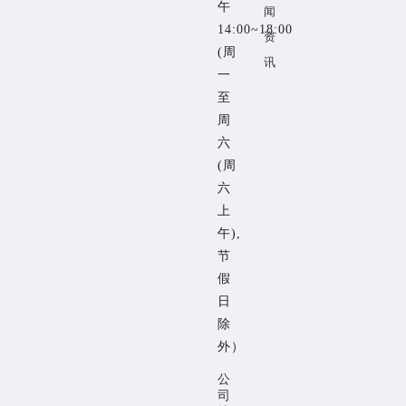
午
闻
14:00~18:00
资
(周
讯
一
至
周
六
(周
六
上
午),
节
假
日
除
外）
公
司