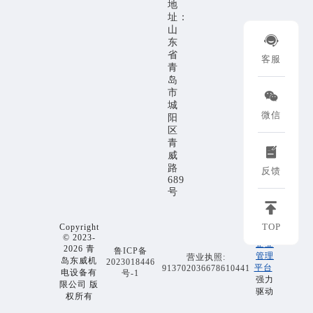
地
址：
山

东
省
客服
青
岛
市

城
微信
阳
区
青

威
路
反馈
689
号

TOP
Copyright
EMP
© 2023-
企业
2026 青
鲁ICP备
管理
营业执照:
岛东威机
2023018446
平台
913702036678610441
电设备有
号-1
强力
限公司 版
驱动
权所有