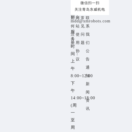
流
须
中
我
18153259353
微信扫一扫
程
关注青岛东威机电
知
心
们
邮
箱：
如
网
常
联
mdd@xmrobots.com
何
站
见
系
服
注
使
问
我
务
册
用
题
们
时
协
公
间：
议
告
上
通
午
知
8:00~12:00
下
新
午
闻
14:00~18:00
资
(周
讯
一
至
周