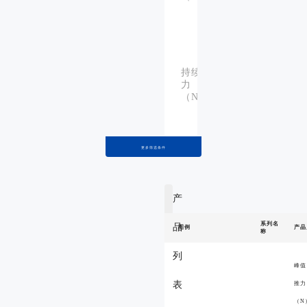
242、
484
86、
160、
持续推
50、
力
87、
（N）：
53、
106
更多筛选条件
导轨
规
15
格：
产
滑块
系列名
品
图例
产品
数
4
称
量：
列
峰值
表
6、
推力
14、
（N
最大载荷