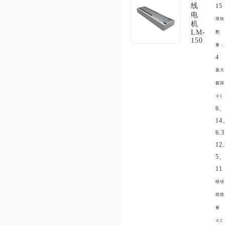
线
15
电
滑块
机
LM-
数
150
量：
4
最大
载荷
※1
6
14
6.
12
5
11
移动
部质
量
※2