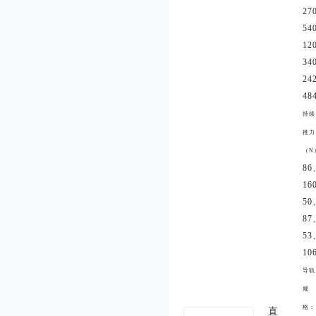
6.3、
※1（kg）：
27
12.2、
5、11
54
12
34
2.5、
24
3、
移动部质量
2.2、
48
※2（kg）：
2.8、
持续
2.1、
1.6
推力
（N
86
16
50
87
53
10
导轨
规
格：
直