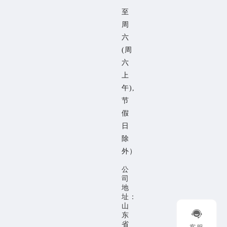
至
周
六
(周
六
上
午),
节
假
日
除
外）
公
司
地
址：
山

东
省