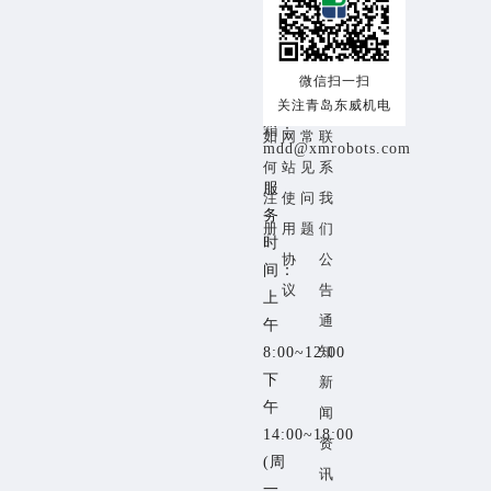
交
注
帮
关
询
热
易
册
助
于
线：
流
须
中
我
18153259353
微信扫一扫
程
关注青岛东威机电
知
心
们
邮
箱：
如
网
常
联
mdd@xmrobots.com
何
站
见
系
服
注
使
问
我
务
册
用
题
们
时
协
公
间：
议
告
上
通
午
知
8:00~12:00
下
新
午
闻
14:00~18:00
资
(周
讯
一