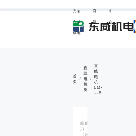
欢迎
威
助
我的东
光临
官
中
东威
网
心
机电
直
直
线
线
首
电
/
电
/
页
机
机
LM-
类
150
270、
540、
峰值推
120、
力
340、
（N）：