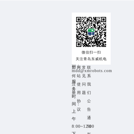
交
使
帮
关
易
用
助
于
咨
交
注
帮
关
询
热
易
册
助
于
线：
流
须
中
我
18153259353
微信扫一扫
程
关注青岛东威机电
知
心
们
邮
箱：
如
网
常
联
mdd@xmrobots.com
何
站
见
系
服
注
使
问
我
务
册
用
题
们
时
协
公
间：
议
告
上
通
午
知
8:00~12:00
下