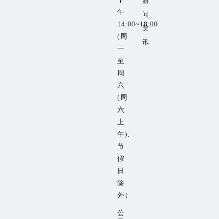
新
午
闻
14:00~18:00
资
(周
讯
一
至
周
六
(周
六
上
午),
节
假
日
除
外）
公