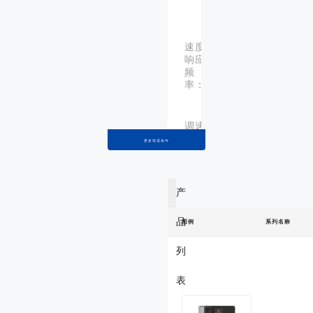
机
机
速度
响应
1.2Hz
300H
频
率：
调速
1：
比：
10000
更多筛选条件
输入
产
额定
三相 380V
电
-15%~+10％
压：
品
图例
系列名称
列
输入
额定
50/60Hz±5％
表
频
率：