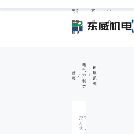
欢迎
威
助
我的东
光临
官
中
东威
网
心
机电
电
伺
气
首
服
/
控
/
页
系
制
统
类
永
异
磁
步
控制
同
伺
方
步
服
式：
电
电