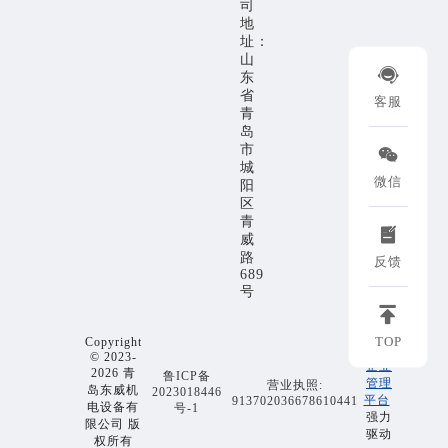
司
地
址：
山

东
省
客服
青
岛
市

城
微信
阳
区
青

威
路
反馈
689
号

TOP
Copyright
EMP
© 2023-
企业
2026 青
鲁ICP备
管理
营业执照:
岛东威机
2023018446
平台
913702036678610441
电设备有
号-1
强力
限公司 版
驱动
权所有