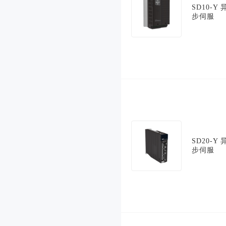
SD10-Y 
步伺服
输出
三相 0
额定
～
电
INPUT
压：
输出
频率
0.00～
范
590.00Hz
围：
SD20-Y 
步伺服