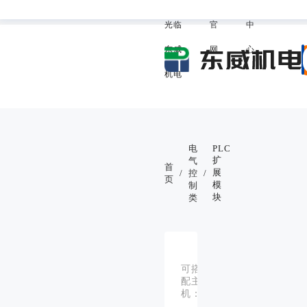
欢迎
威
助
我的东
光临
官
中
东威
网
心
机电
电
PLC
扩
气
首
展
/
控
/
页
模
制
块
类
JC、
JT、
JS、
JTM
可搭
JM、
JT5、
配主
JT5M
JE、
机：
系列
JEM