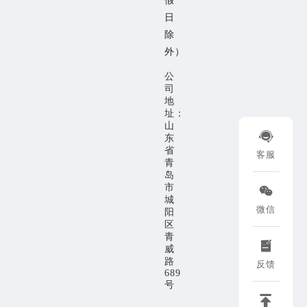
假
日
除
外）
公
司
地
址：
山

东
省
客服
青
岛
市

城
微信
阳
区
青

威
路
反馈
689
号
