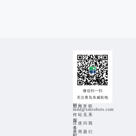
交
使
帮
关
易
用
助
于
咨
交
注
帮
关
询
热
易
册
助
于
线：
流
须
中
我
18153259353
微信扫一扫
程
关注青岛东威机电
知
心
们
邮
箱：
如
网
常
联
mdd@xmrobots.com
何
站
见
系
服
注
使
问
我
务
册
用
题
们
时