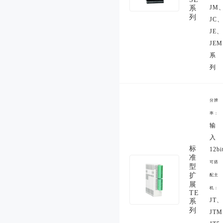
JM
系
列
JC
JE、
JEM
系
列
分辨
率：
输
入
标
12bi
准
可搭
型
扩
配主
展
机：
TE
JT、
系
列
JT