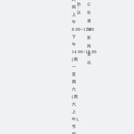
协
公
间：
议
告
上
通
午
知
8:00~12:00
下
新
午
闻
14:00~18:00
资
(周
讯
一
至
周
六
(周
六
上
午),
节