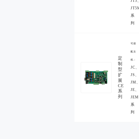
JT5
JT5
系
列
可搭
配主
定
机：
制
JC
型
扩
JS、
展
JM
CE
JE、
系
列
JEM
系
列