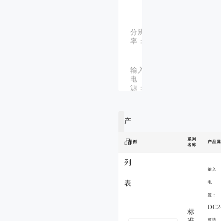
系列
分辨
输入
率：
12bit
输入
电
DC24V
源：
产
系列
品
图例
产品属
名称
列
输入
表
电
源：
DC2
标
准
可搭