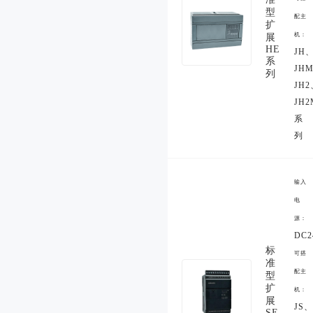
型
配主
扩
机：
展
HE
JH
系
JH
列
JH2
JH2
系
列
输入
电
源：
DC2
标
可搭
准
配主
型
扩
机：
展
JS、
SE